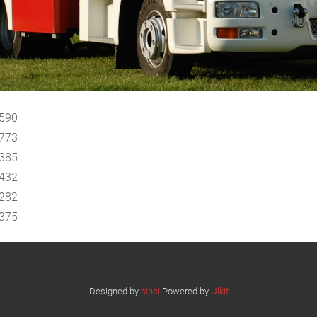
6590
6773
7385
7432
7282
7375
Designed by
sinci
Powered by
Ulkit