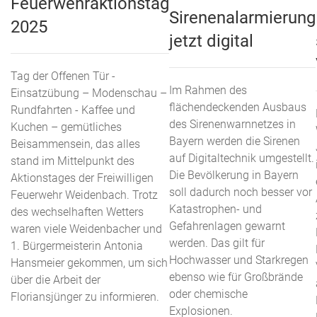
Feuerwehraktionstag
Sirenenalarmierung
2025
jetzt digital
Tag der Offenen Tür -
Im Rahmen des
Einsatzübung – Modenschau –
flächendeckenden Ausbaus
Rundfahrten - Kaffee und
des Sirenenwarnnetzes in
Kuchen – gemütliches
Bayern werden die Sirenen
Beisammensein, das alles
auf Digitaltechnik umgestellt.
stand im Mittelpunkt des
Die Bevölkerung in Bayern
Aktionstages der Freiwilligen
soll dadurch noch besser vor
Feuerwehr Weidenbach. Trotz
Katastrophen- und
des wechselhaften Wetters
Gefahrenlagen gewarnt
waren viele Weidenbacher und
werden. Das gilt für
1. Bürgermeisterin Antonia
Hochwasser und Starkregen
Hansmeier gekommen, um sich
ebenso wie für Großbrände
über die Arbeit der
oder chemische
Floriansjünger zu informieren.
Explosionen.