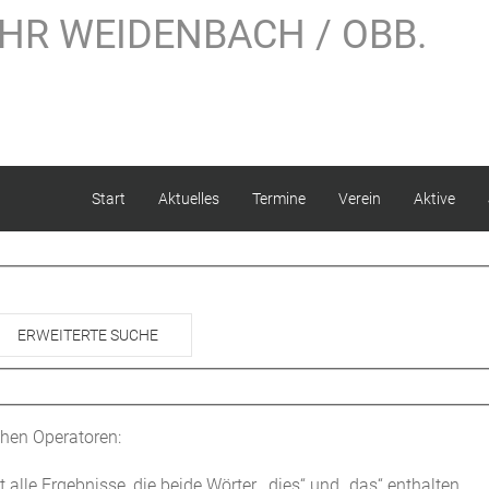
HR WEIDENBACH / OBB.
Start
Aktuelles
Termine
Verein
Aktive
ERWEITERTE SUCHE
chen Operatoren:
 alle Ergebnisse, die beide Wörter, „dies“ und „das“ enthalten.