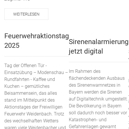
WEITERLESEN
Feuerwehraktionstag
Sirenenalarmierung
2025
jetzt digital
Tag der Offenen Tür -
Im Rahmen des
Einsatzübung – Modenschau –
flächendeckenden Ausbaus
Rundfahrten - Kaffee und
des Sirenenwarnnetzes in
Kuchen – gemütliches
Bayern werden die Sirenen
Beisammensein, das alles
auf Digitaltechnik umgestellt.
stand im Mittelpunkt des
Die Bevölkerung in Bayern
Aktionstages der Freiwilligen
soll dadurch noch besser vor
Feuerwehr Weidenbach. Trotz
Katastrophen- und
des wechselhaften Wetters
Gefahrenlagen gewarnt
waren viele Weidenbacher und