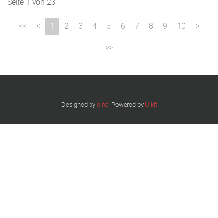
Seite 1 von 23
1
2
3
4
5
6
7
8
9
10
Designed by
sinci
Powered by
Ulkit