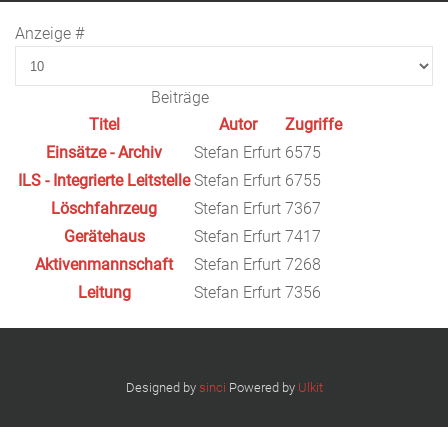
Anzeige #
Beiträge
Titel
Autor
Zugriffe
Einsätze - Archiv
Stefan Erfurt
6575
ILS - Integrierte Leitstelle
Stefan Erfurt
6755
Löschfahrzeug
Stefan Erfurt
7367
Gerätehaus
Stefan Erfurt
7417
Aktivenmannschaft
Stefan Erfurt
7268
Leitung
Stefan Erfurt
7356
Designed by
sinci
Powered by
Ulkit