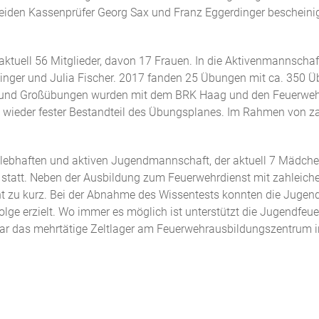
iden Kassenprüfer Georg Sax und Franz Eggerdinger bescheinig
uell 56 Mitglieder, davon 17 Frauen. In die Aktivenmannschaf
singer und Julia Fischer. 2017 fanden 25 Übungen mit ca. 350 
 und Großübungen wurden mit dem BRK Haag und den Feuerwehre
 wieder fester Bestandteil des Übungsplanes. Im Rahmen von za
hr lebhaften und aktiven Jugendmannschaft, der aktuell 7 Mädc
statt. Neben der Ausbildung zum Feuerwehrdienst mit zahleich
 zu kurz. Bei der Abnahme des Wissentests konnten die Jugendl
ge erzielt. Wo immer es möglich ist unterstützt die Jugendfeue
war das mehrtätige Zeltlager am Feuerwehrausbildungszentrum i