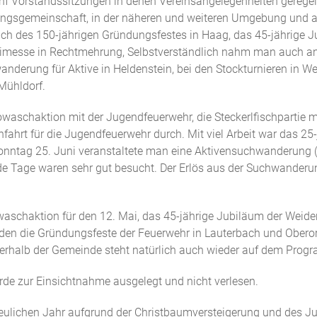
f Vorstandssitzungen in denen Vereinsangelegenheiten geregelt 
ltungsgemeinschaft, in der näheren und weiteren Umgebung und
ch des 150-jährigen Gründungsfestes in Haag, das 45-jährige J
nimesse in Rechtmehrung, Selbstverständlich nahm man auch an 
nderung für Aktive in Heldenstein, bei den Stockturnieren in 
Mühldorf.
owaschaktion mit der Jugendfeuerwehr, die Steckerlfischpartie 
nfahrt für die Jugendfeuerwehr durch. Mit viel Arbeit war das 2
Sonntag 25. Juni veranstaltete man eine Aktivensuchwanderung (
de Tage waren sehr gut besucht. Der Erlös aus der Suchwander
aschaktion für den 12. Mai, das 45-jährige Jubiläum der Weide
erden die Gründungsfeste der Feuerwehr in Lauterbach und Obero
ßerhalb der Gemeinde steht natürlich auch wieder auf dem Prog
e zur Einsichtnahme ausgelegt und nicht verlesen.
rfreulichen Jahr aufgrund der Christbaumversteigerung und des