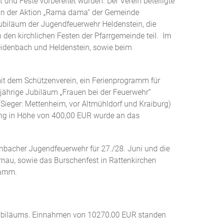
und Feste vorbereitet wurden. Der Verein beteiligte
 an der Aktion „Rama dama“ der Gemeinde
ubiläum der Jugendfeuerwehr Heldenstein, die
den kirchlichen Festen der Pfarrgemeinde teil. Im
Weidenbach und Heldenstein, sowie beim
mit dem Schützenverein, ein Ferienprogramm für
5-jährige Jubiläum „Frauen bei der Feuerwehr“
Sieger: Mettenheim, vor Altmühldorf und Kraiburg)
ung in Höhe von 400,00 EUR wurde an das
nbacher Jugendfeuerwehr für 27./28. Juni und die
rnau, sowie das Burschenfest in Rattenkirchen
ramm.
 Jubiläums. Einnahmen von 10270,00 EUR standen