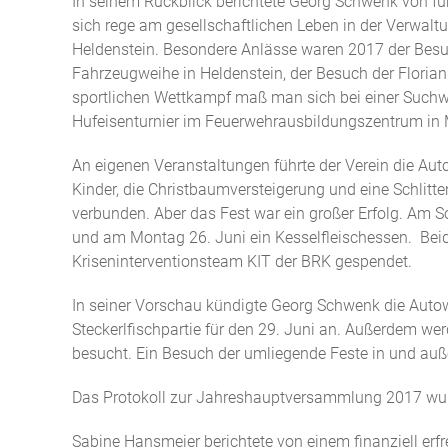
In seinem Rückblick berichtete Georg Schwenk von fün
sich rege am gesellschaftlichen Leben in der Verwa
Heldenstein. Besondere Anlässe waren 2017 der Besu
Fahrzeugweihe in Heldenstein, der Besuch der Floria
sportlichen Wettkampf maß man sich bei einer Suchwa
Hufeisenturnier im Feuerwehrausbildungszentrum in 
An eigenen Veranstaltungen führte der Verein die Aut
Kinder, die Christbaumversteigerung und eine Schlitte
verbunden. Aber das Fest war ein großer Erfolg. Am 
und am Montag 26. Juni ein Kesselfleischessen. Bei
Kriseninterventionsteam KIT der BRK gespendet.
In seiner Vorschau kündigte Georg Schwenk die Autow
Steckerlfischpartie für den 29. Juni an. Außerdem w
besucht. Ein Besuch der umliegende Feste in und au
Das Protokoll zur Jahreshauptversammlung 2017 wurd
Sabine Hansmeier berichtete von einem finanziell e