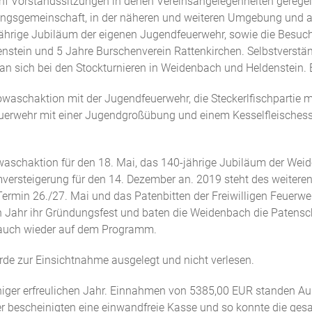
f Vorstandssitzungen in denen Vereinsangelegenheiten geregelt 
ltungsgemeinschaft, in der näheren und weiteren Umgebung und
ährige Jubiläum der eigenen Jugendfeuerwehr, sowie die Besu
nstein und 5 Jahre Burschenverein Rattenkirchen. Selbstverstä
n sich bei den Stockturnieren in Weidenbach und Heldenstein. 
owaschaktion mit der Jugendfeuerwehr, die Steckerlfischpartie m
euerwehr mit einer Jugendgroßübung und einem Kesselfleische
aschaktion für den 18. Mai, das 140-jährige Jubiläum der Weide
aumversteigerung für den 14. Dezember an. 2019 steht des weiter
Termin 26./27. Mai und das Patenbitten der Freiwilligen Feuerwe
n Jahr ihr Gründungsfest und baten die Weidenbach die Patens
h auch wieder auf dem Programm.
e zur Einsichtnahme ausgelegt und nicht verlesen.
eniger erfreulichen Jahr. Einnahmen von 5385,00 EUR standen A
 bescheinigten eine einwandfreie Kasse und so konnte die ges