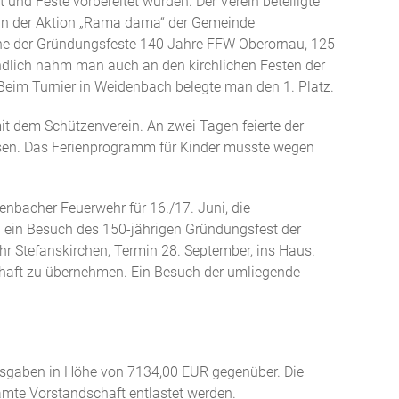
und Feste vorbereitet wurden. Der Verein beteiligte
 an der Aktion „Rama dama“ der Gemeinde
che der Gründungsfeste 140 Jahre FFW Oberornau, 125
ndlich nahm man auch an den kirchlichen Festen der
Beim Turnier in Weidenbach belegte man den 1. Platz.
it dem Schützenverein. An zwei Tagen feierte der
ssen. Das Ferienprogramm für Kinder musste wegen
nbacher Feuerwehr für 16./17. Juni, die
en ein Besuch des 150-jährigen Gründungsfest der
hr Stefanskirchen, Termin 28. September, ins Haus.
chaft zu übernehmen. Ein Besuch der umliegende
usgaben in Höhe von 7134,00 EUR gegenüber. Die
amte Vorstandschaft entlastet werden.