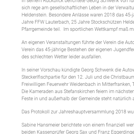
In seinem Rückblick berichtete Georg Schwenk von fün
sich rege am gesellschaftlichen Leben in der Verwa
Heldenstein. Besondere Anlässe waren 2018 das 45-j
Jahre FFW Lauterbach, 25 Jahre Stockschützen Helde
Pfarrgemeinde teil. Im sportlichen Wettkampf maß ma
An eigenen Veranstaltungen führte der Verein die Aut
Verein das 45-jährige Bestehen der eigenen Jugendf
des schlechten Wetter leider ausfallen.
In seiner Vorschau kündigte Georg Schwenk die Autow
Steckerlfischpartie für den 12. Juli und die Christb
Freiwilligen Feuerwehr Weidenbach in Mitterfranken, 
Die Kameraden aus Stefanskirchen feiern im nächste
Feste in und außerhalb der Gemeinde steht natürlic
Das Protokoll zur Jahreshauptversammlung 2018 wurd
Sabine Hansmeier berichtete von einem finanziell w
beiden Kassenprüfer Georg Sax und Franz Eggerdinger