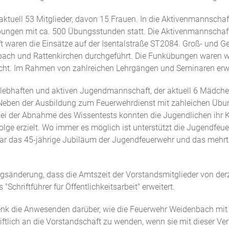
uell 53 Mitglieder, davon 15 Frauen. In die Aktivenmannschaf
ungen mit ca. 500 Übungsstunden statt. Die Aktivenmannschaft
ft waren die Einsätze auf der Isentalstraße ST2084. Groß- und
ach und Rattenkirchen durchgeführt. Die Funkübungen waren wie
sucht. Im Rahmen von zahlreichen Lehrgängen und Seminaren erw
hr lebhaften und aktiven Jugendmannschaft, der aktuell 6 Mädc
Neben der Ausbildung zum Feuerwehrdienst mit zahleichen Übu
Bei der Abnahme des Wissentests konnten die Jugendlichen ihr K
ge erzielt. Wo immer es möglich ist unterstützt die Jugendfeue
war das 45-jährige Jubiläum der Jugendfeuerwehr und das mehr
nderung, dass die Amtszeit der Vorstandsmitglieder von derzei
chriftführer für Öffentlichkeitsarbeit" erweitert.
nk die Anwesenden darüber, wie die Feuerwehr Weidenbach mit
riftlich an die Vorstandschaft zu wenden, wenn sie mit dieser Ve