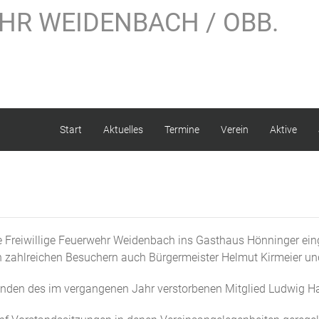
HR WEIDENBACH / OBB.
Start
Aktuelles
Termine
Verein
Aktive
reiwillige Feuerwehr Weidenbach ins Gasthaus Hönninger einge
 zahlreichen Besuchern auch Bürgermeister Helmut Kirmeier un
den des im vergangenen Jahr verstorbenen Mitglied Ludwig Ha