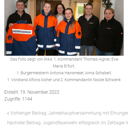
Das Foto zeigt von links: 1. Kommandant Thomas Aigner, Eva-
Maria Erfurt,
1. Bürgermeisterin Antonia Hansmeier, Anna Schaberl,
1. Vorstand Alfons Aicher und 2. Kommandantin Nicole Schwenk
Erstellt: 19. November 2022
Zugriffe: 1144
Vorheriger Beitrag: Jahreshauptversammlung mit Ehrung
Nächster Beitrag: Jugendfeuerwehr erfolgreich im Zeltlager